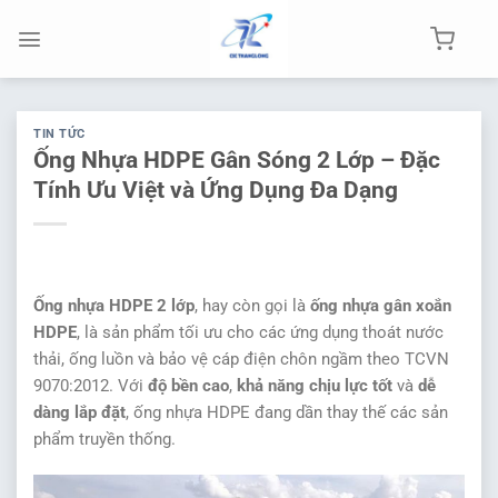
Chuyển
đến
nội
dung
TIN TỨC
Ống Nhựa HDPE Gân Sóng 2 Lớp – Đặc
Tính Ưu Việt và Ứng Dụng Đa Dạng
Ống nhựa HDPE 2 lớp
, hay còn gọi là
ống nhựa gân xoắn
HDPE
, là sản phẩm tối ưu cho các ứng dụng thoát nước
thải, ống luồn và bảo vệ cáp điện chôn ngầm theo TCVN
9070:2012. Với
độ bền cao
,
khả năng chịu lực tốt
và
dễ
dàng lắp đặt
, ống nhựa HDPE đang dần thay thế các sản
phẩm truyền thống.